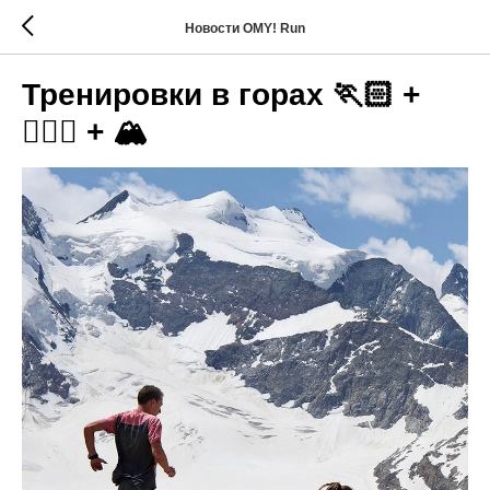
Новости OMY! Run
Тренировки в горах 🏃🏻 +
🚴🏼‍♀️ + 🏔