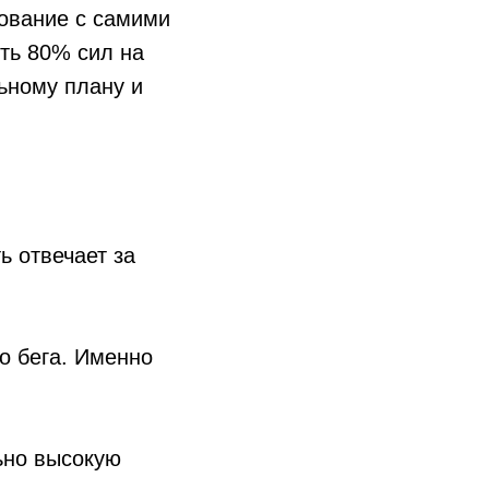
нование с самими
ить 80% сил на
ьному плану и
ь отвечает за
о бега. Именно
льно высокую